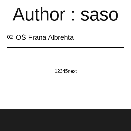
Author : saso
OŠ Frana Albrehta
02
1
2
3
4
5
next