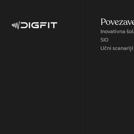
Povezav
Inovativna šo
SIO
Učni scenariji