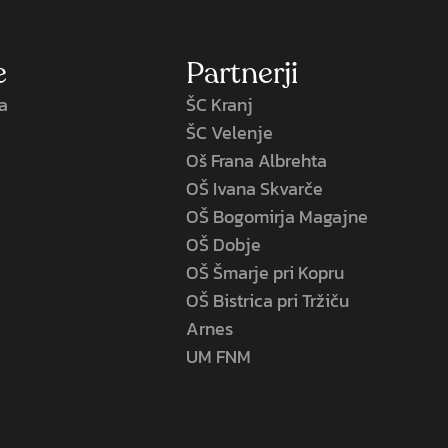
e
Partnerji
la
ŠC Kranj
ŠC Velenje
Oš Frana Albrehta
OŠ Ivana Skvarče
OŠ Bogomirja Magajne
OŠ Dobje
OŠ Šmarje pri Kopru
OŠ Bistrica pri Tržiču
Arnes
UM FNM