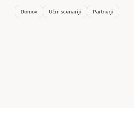
Domov
Učni scenariji
Partnerji