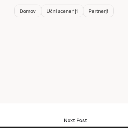
Domov
Učni scenariji
Partnerji
Next Post