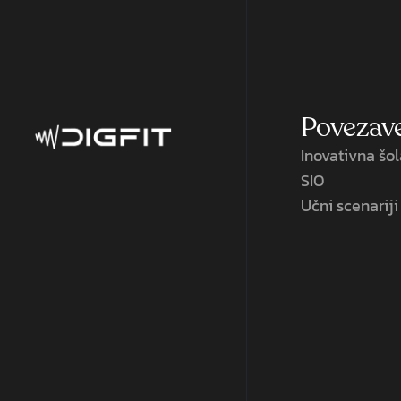
Povezav
Inovativna šo
SIO
Učni scenariji